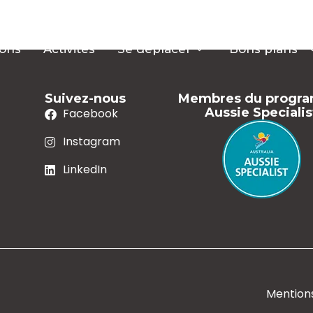
ions
Activités
Se déplacer
Bons plans
Suivez-nous
Membres du progr
Aussie Specialis
Facebook
Instagram
LinkedIn
Mentions