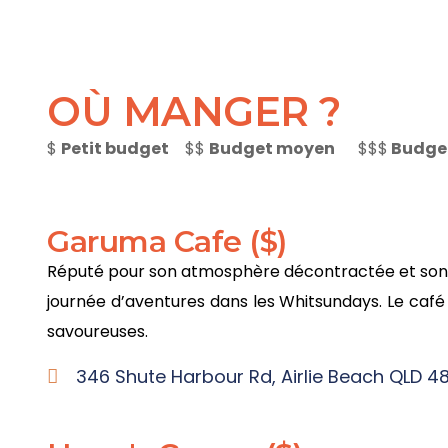
OÙ MANGER ?
$
Petit budget
$$
Budget moyen
$$$
Budget
Garuma Cafe ($)
Réputé pour son atmosphère décontractée et son e
journée d’aventures dans les Whitsundays. Le café
savoureuses.
346 Shute Harbour Rd, Airlie Beach QLD 480