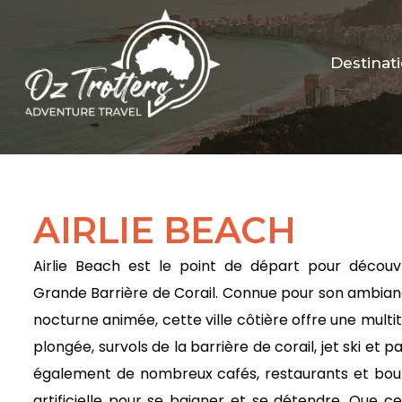
Destinat
AIRLIE BEACH
Airlie Beach est le point de départ pour découvr
Grande Barrière de Corail. Connue pour son ambian
nocturne animée, cette ville côtière offre une multitu
plongée, survols de la barrière de corail, jet ski et 
également de nombreux cafés, restaurants et bouti
artificielle pour se baigner et se détendre. Que c